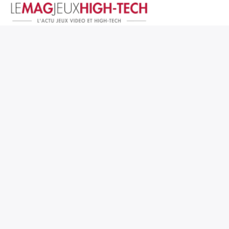
Jeux Vidéo
PC et Hardware
Smartphone et Tablettes
High-Tech
Mangas et Comics
TV, cinéma
Test