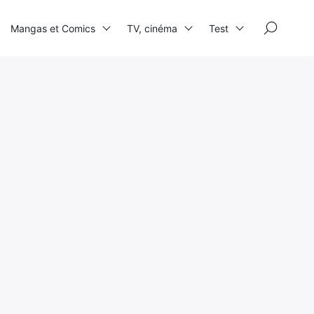
×
Mangas et Comics
TV, cinéma
Test