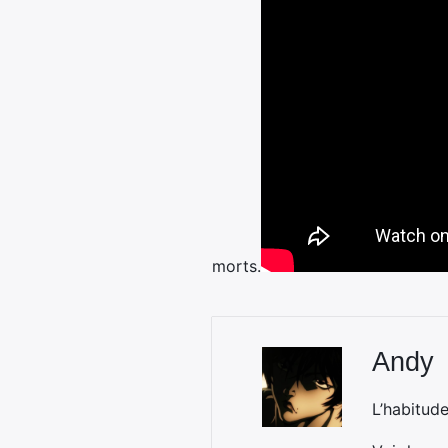
morts.
Andy
L’habitud