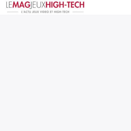
Jeux Vidéo
PC et Hardware
Smartphone et Tablettes
High-Tech
Mangas et Comics
TV, cinéma
Test