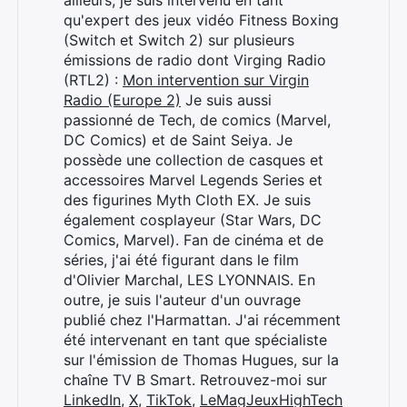
ailleurs, je suis intervenu en tant
qu'expert des jeux vidéo Fitness Boxing
(Switch et Switch 2) sur plusieurs
émissions de radio dont Virging Radio
(RTL2) :
Mon intervention sur Virgin
Radio (Europe 2)
Je suis aussi
passionné de Tech, de comics (Marvel,
DC Comics) et de Saint Seiya. Je
possède une collection de casques et
accessoires Marvel Legends Series et
des figurines Myth Cloth EX. Je suis
également cosplayeur (Star Wars, DC
Comics, Marvel). Fan de cinéma et de
séries, j'ai été figurant dans le film
d'Olivier Marchal, LES LYONNAIS. En
outre, je suis l'auteur d'un ouvrage
publié chez l'Harmattan. J'ai récemment
été intervenant en tant que spécialiste
sur l'émission de Thomas Hugues, sur la
chaîne TV B Smart. Retrouvez-moi sur
LinkedIn
,
X
,
TikTok
,
LeMagJeuxHighTech