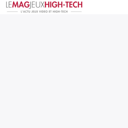
Jeux Vidéo
PC et Hardware
Smartphone et Tablettes
High-Tech
Mangas et Comics
TV, cinéma
Test