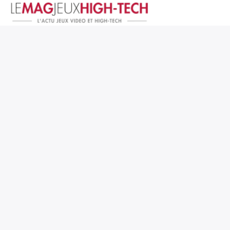
Jeux Vidéo
PC et Hardware
Smartphone et Tablettes
High-Tech
Mangas et Comics
TV, cinéma
Test