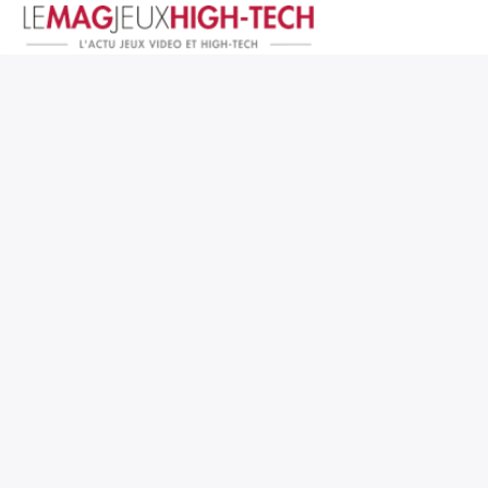
Jeux Vidéo
PC et Hardware
Smartphone et Tablettes
High-Tech
Mangas et Comics
TV, cinéma
Test