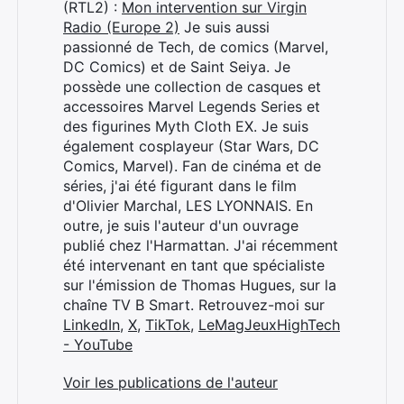
(RTL2) :
Mon intervention sur Virgin
Radio (Europe 2)
Je suis aussi
passionné de Tech, de comics (Marvel,
DC Comics) et de Saint Seiya. Je
possède une collection de casques et
accessoires Marvel Legends Series et
des figurines Myth Cloth EX. Je suis
également cosplayeur (Star Wars, DC
Comics, Marvel). Fan de cinéma et de
séries, j'ai été figurant dans le film
d'Olivier Marchal, LES LYONNAIS. En
outre, je suis l'auteur d'un ouvrage
publié chez l'Harmattan. J'ai récemment
été intervenant en tant que spécialiste
sur l'émission de Thomas Hugues, sur la
chaîne TV B Smart. Retrouvez-moi sur
LinkedIn
,
X
,
TikTok
,
LeMagJeuxHighTech
- YouTube
Voir les publications de l'auteur