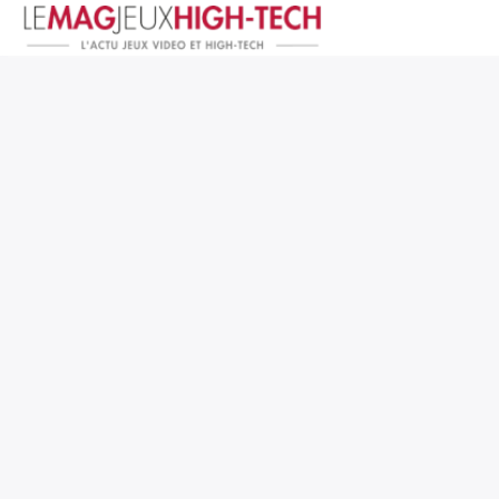
Jeux Vidéo
PC et Hardware
Smartphone et Tablettes
High-Tech
Mangas et Comics
TV, cinéma
Test