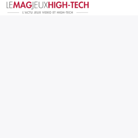
Jeux Vidéo
PC et Hardware
Smartphone et Tablettes
High-Tech
Mangas et Comics
TV, cinéma
Test