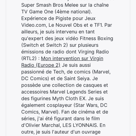
Super Smash Bros Melee sur la chaîne
TV Game One (4ème national).
Expérience de Pigiste pour Jeux
Video.com, Le Nouvel Obs et e TF1. Par
ailleurs, je suis intervenu en tant
qu'expert des jeux vidéo Fitness Boxing
(Switch et Switch 2) sur plusieurs
émissions de radio dont Virging Radio
(RTL2) :
Mon intervention sur Virgin
Radio (Europe 2)
Je suis aussi
passionné de Tech, de comics (Marvel,
DC Comics) et de Saint Seiya. Je
possède une collection de casques et
accessoires Marvel Legends Series et
des figurines Myth Cloth EX. Je suis
également cosplayeur (Star Wars, DC
Comics, Marvel). Fan de cinéma et de
séries, j'ai été figurant dans le film
d'Olivier Marchal, LES LYONNAIS. En
Rechercher
outre, je suis l'auteur d'un ouvrage
: