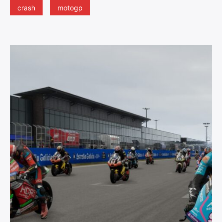
crash
motogp