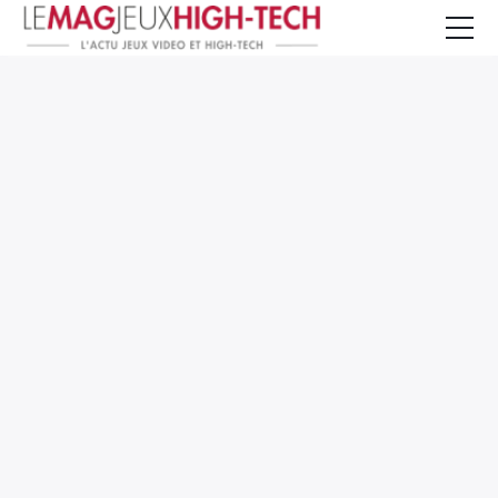
Jeux Vidéo
PC et Hardware
Smartphone et Tablettes
High-Tech
Mangas et Comics
TV, cinéma
Test