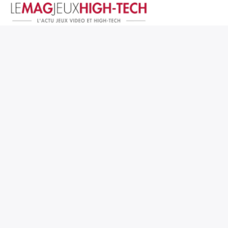
Jeux Vidéo
PC et Hardware
Smartphone et Tablettes
High-Tech
Mangas et Comics
TV, cinéma
Test