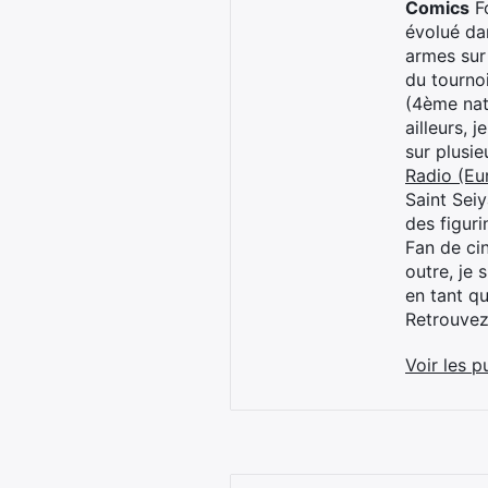
Comics
Fo
évolué dan
armes sur
du tourno
(4ème nat
ailleurs, 
sur plusi
Radio (Eu
Saint Sei
des figur
Fan de cin
outre, je 
en tant q
Retrouve
Voir les p