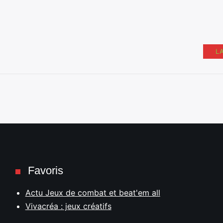
L
Favoris
Actu Jeux de combat et beat'em all
Vivacréa : jeux créatifs