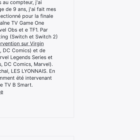
 au compteur, j'ai
 de 9 ans, j'ai fait mes
ctionné pour la finale
chaîne TV Game One
el Obs et e TF1. Par
oxing (Switch et Switch 2)
rvention sur Virgin
l, DC Comics) et de
rvel Legends Series et
s, DC Comics, Marvel).
archal, LES LYONNAIS. En
cemment été intervenant
ne TV B Smart.
be