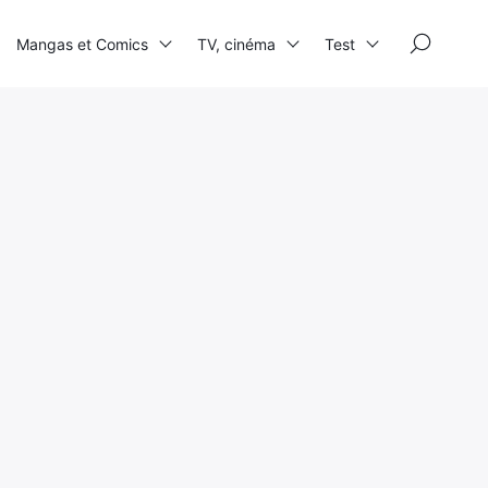
×
Mangas et Comics
TV, cinéma
Test