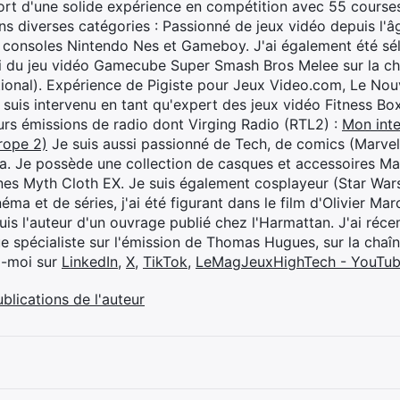
rt d'une solide expérience en compétition avec 55 courses
s diverses catégories : Passionné de jeux vidéo depuis l'âge
 consoles Nintendo Nes et Gameboy. J'ai également été séle
i du jeu vidéo Gamecube Super Smash Bros Melee sur la 
ional). Expérience de Pigiste pour Jeux Video.com, Le Nouv
je suis intervenu en tant qu'expert des jeux vidéo Fitness B
eurs émissions de radio dont Virging Radio (RTL2) :
Mon inte
rope 2)
Je suis aussi passionné de Tech, de comics (Marve
ya. Je possède une collection de casques et accessoires Ma
ines Myth Cloth EX. Je suis également cosplayeur (Star War
éma et de séries, j'ai été figurant dans le film d'Olivier M
suis l'auteur d'un ouvrage publié chez l'Harmattan. J'ai ré
ue spécialiste sur l'émission de Thomas Hugues, sur la chaî
z-moi sur
LinkedIn
,
X
,
TikTok
,
LeMagJeuxHighTech - YouTu
ublications de l'auteur