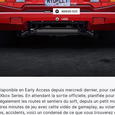
ponible en Early Access depuis mercredi dernier, pour cel
Xbox Series. En attendant la sortie officielle, planifiée po
également les routes et sentiers du soft, depuis un petit m
ères minutes de jeu avec cette vidéo de gameplay, au vola
es, accidents, voici un condensé de ce que vous trouverez d