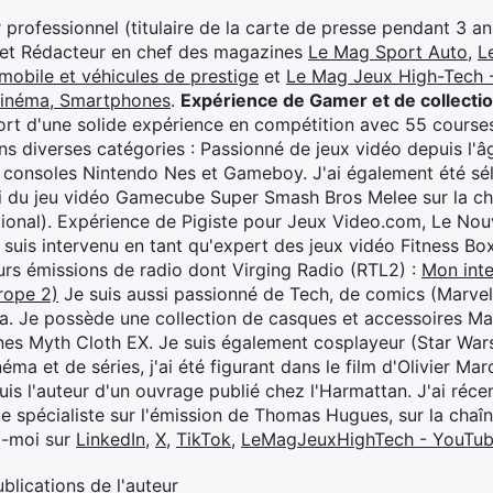
professionnel (titulaire de la carte de presse pendant 3 ans
 et Rédacteur en chef des magazines
Le Mag Sport Auto
,
L
mobile et véhicules de prestige
et
Le Mag Jeux High-Tech -
cinéma, Smartphones
.
Expérience de Gamer et de collecti
rt d'une solide expérience en compétition avec 55 courses
s diverses catégories : Passionné de jeux vidéo depuis l'âge
 consoles Nintendo Nes et Gameboy. J'ai également été séle
i du jeu vidéo Gamecube Super Smash Bros Melee sur la 
ional). Expérience de Pigiste pour Jeux Video.com, Le Nouv
je suis intervenu en tant qu'expert des jeux vidéo Fitness B
eurs émissions de radio dont Virging Radio (RTL2) :
Mon inte
rope 2)
Je suis aussi passionné de Tech, de comics (Marve
ya. Je possède une collection de casques et accessoires Ma
ines Myth Cloth EX. Je suis également cosplayeur (Star War
éma et de séries, j'ai été figurant dans le film d'Olivier M
suis l'auteur d'un ouvrage publié chez l'Harmattan. J'ai ré
ue spécialiste sur l'émission de Thomas Hugues, sur la chaî
z-moi sur
LinkedIn
,
X
,
TikTok
,
LeMagJeuxHighTech - YouTu
ublications de l'auteur