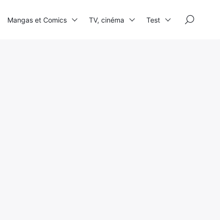
×
Mangas et Comics
TV, cinéma
Test