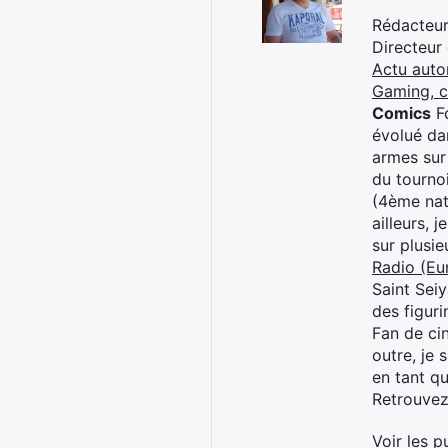
Rédacteur 
Directeur
Actu auto
Gaming, 
Comics
Fo
évolué dan
armes sur
du tourno
(4ème nat
ailleurs, 
sur plusi
Radio (Eu
Saint Sei
des figur
Fan de cin
outre, je 
en tant q
Retrouve
Voir les p