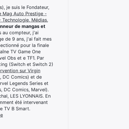
), je suis le Fondateur,
e Mag Auto Prestige -
 Technologie, Médias,
onneur de mangas et
 au compteur, j'ai
 de 9 ans, j'ai fait mes
ctionné pour la finale
chaîne TV Game One
el Obs et e TF1. Par
oxing (Switch et Switch 2)
rvention sur Virgin
l, DC Comics) et de
rvel Legends Series et
s, DC Comics, Marvel).
archal, LES LYONNAIS. En
cemment été intervenant
ne TV B Smart.
be