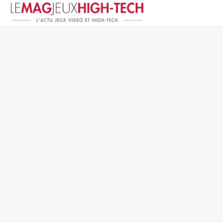
Jeux Vidéo
PC et Hardware
Smartphone et Tablettes
High-Tech
Mangas et Comics
TV, cinéma
Test