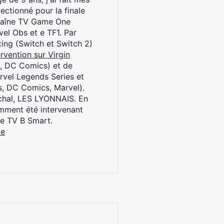
ctionné pour la finale
chaîne TV Game One
el Obs et e TF1. Par
oxing (Switch et Switch 2)
rvention sur Virgin
l, DC Comics) et de
rvel Legends Series et
s, DC Comics, Marvel).
archal, LES LYONNAIS. En
cemment été intervenant
ne TV B Smart.
be