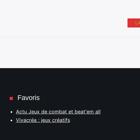
L
Favoris
Actu Jeux de combat et beat'em all
Vivacréa : jeux créatifs