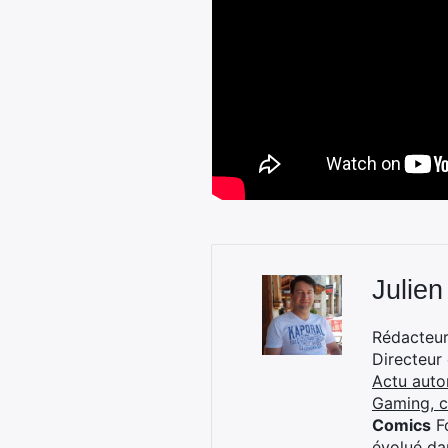
Julien
Rédacteur 
Directeur
Actu auto
Gaming, 
Comics
Fo
évolué dan