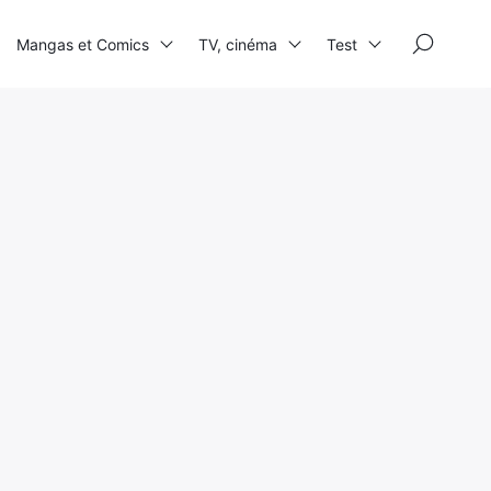
×
Mangas et Comics
TV, cinéma
Test