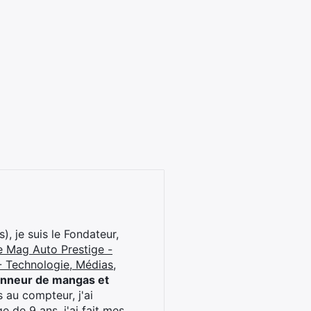
), je suis le Fondateur,
e Mag Auto Prestige -
 Technologie, Médias,
onneur de mangas et
 au compteur, j'ai
 de 9 ans, j'ai fait mes