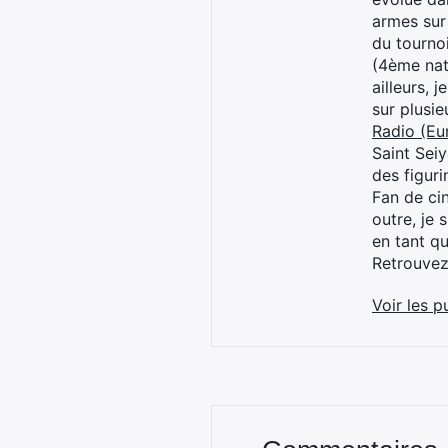
armes sur
du tourno
(4ème nat
ailleurs, 
sur plusi
Radio (Eu
Saint Sei
des figur
Fan de cin
outre, je 
en tant q
Retrouve
Voir les p