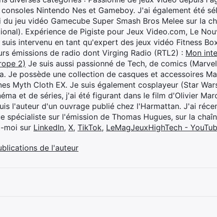
 consoles Nintendo Nes et Gameboy. J'ai également été séle
i du jeu vidéo Gamecube Super Smash Bros Melee sur la 
ional). Expérience de Pigiste pour Jeux Video.com, Le Nouv
je suis intervenu en tant qu'expert des jeux vidéo Fitness B
eurs émissions de radio dont Virging Radio (RTL2) :
Mon inte
rope 2)
Je suis aussi passionné de Tech, de comics (Marve
ya. Je possède une collection de casques et accessoires Ma
ines Myth Cloth EX. Je suis également cosplayeur (Star War
éma et de séries, j'ai été figurant dans le film d'Olivier M
suis l'auteur d'un ouvrage publié chez l'Harmattan. J'ai ré
ue spécialiste sur l'émission de Thomas Hugues, sur la chaî
z-moi sur
LinkedIn
,
X
,
TikTok
,
LeMagJeuxHighTech - YouTu
ublications de l'auteur