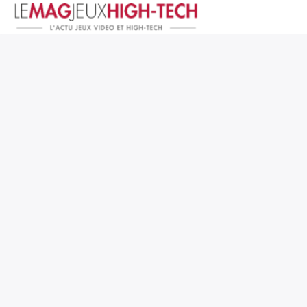
Jeux Vidéo
PC et Hardware
Smartphone et Tablettes
High-Tech
Mangas et Comics
TV, cinéma
Test