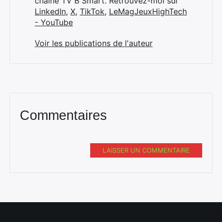
chaîne TV B Smart. Retrouvez-moi sur
LinkedIn
,
X
,
TikTok
,
LeMagJeuxHighTech
- YouTube
Voir les publications de l'auteur
Commentaires
LAISSER UN COMMENTAIRE