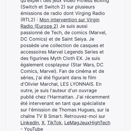
qu'expert des jeux vidéo Fitness Boxing
(Switch et Switch 2) sur plusieurs
émissions de radio dont Virging Radio
(RTL2) :
Mon intervention sur Virgin
Radio (Europe 2)
Je suis aussi
passionné de Tech, de comics (Marvel,
DC Comics) et de Saint Seiya. Je
possède une collection de casques et
accessoires Marvel Legends Series et
des figurines Myth Cloth EX. Je suis
également cosplayeur (Star Wars, DC
Comics, Marvel). Fan de cinéma et de
séries, j'ai été figurant dans le film
d'Olivier Marchal, LES LYONNAIS. En
outre, je suis l'auteur d'un ouvrage
publié chez l'Harmattan. J'ai récemment
Rechercher
été intervenant en tant que spécialiste
:
sur l'émission de Thomas Hugues, sur la
chaîne TV B Smart. Retrouvez-moi sur
LinkedIn
,
X
,
TikTok
,
LeMagJeuxHighTech
- YouTube