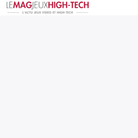
Jeux Vidéo
PC et Hardware
Smartphone et Tablettes
High-Tech
Mangas et Comics
TV, cinéma
Test