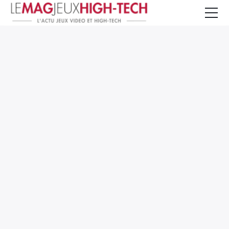
Jeux Vidéo
PC et Hardware
Smartphone et Tablettes
High-Tech
Mangas et Comics
TV, cinéma
Test