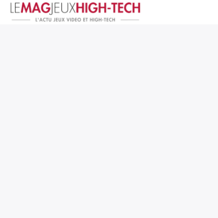
Jeux Vidéo
PC et Hardware
Smartphone et Tablettes
High-Tech
Mangas et Comics
TV, cinéma
Test