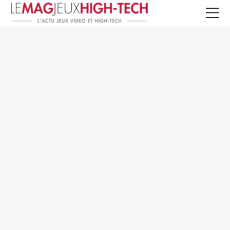
Jeux Vidéo
PC et Hardware
Smartphone et Tablettes
High-Tech
Mangas et Comics
TV, cinéma
Test