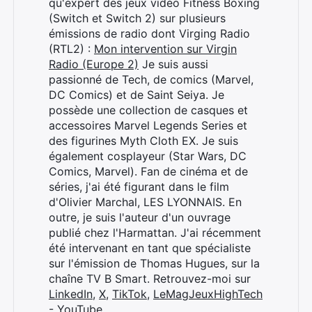
qu'expert des jeux vidéo Fitness Boxing
(Switch et Switch 2) sur plusieurs
émissions de radio dont Virging Radio
(RTL2) :
Mon intervention sur Virgin
Radio (Europe 2)
Je suis aussi
passionné de Tech, de comics (Marvel,
DC Comics) et de Saint Seiya. Je
possède une collection de casques et
accessoires Marvel Legends Series et
des figurines Myth Cloth EX. Je suis
également cosplayeur (Star Wars, DC
Comics, Marvel). Fan de cinéma et de
séries, j'ai été figurant dans le film
d'Olivier Marchal, LES LYONNAIS. En
outre, je suis l'auteur d'un ouvrage
publié chez l'Harmattan. J'ai récemment
été intervenant en tant que spécialiste
sur l'émission de Thomas Hugues, sur la
chaîne TV B Smart. Retrouvez-moi sur
LinkedIn
,
X
,
TikTok
,
LeMagJeuxHighTech
- YouTube