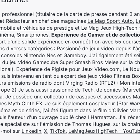
professionnel (titulaire de la carte de presse pendant 3 ans
 et Rédacteur en chef des magazines
Le Mag Sport Auto
,
L
mobile et véhicules de prestige
et
Le Mag Jeux High-Tech -
cinéma, Smartphones
.
Expérience de Gamer et de collecti
rt d'une solide expérience en compétition avec 55 courses
s diverses catégories : Passionné de jeux vidéo depuis l'âge
 consoles Nintendo Nes et Gameboy. J'ai également été séle
i du jeu vidéo Gamecube Super Smash Bros Melee sur la 
ional). Expérience de Pigiste pour Jeux Video.com, Le Nouv
je suis intervenu en tant qu'expert des jeux vidéo Fitness B
eurs émissions de radio dont Virging Radio (RTL2) :
Mon inte
rope 2)
Je suis aussi passionné de Tech, de comics (Marve
ya. Je possède une collection de casques et accessoires Ma
ines Myth Cloth EX. Je suis également cosplayeur (Star War
éma et de séries, j'ai été figurant dans le film d'Olivier M
suis l'auteur d'un ouvrage publié chez l'Harmattan. J'ai ré
ue spécialiste sur l'émission de Thomas Hugues, sur la chaî
z-moi sur
LinkedIn
,
X
,
TikTok
,
LeMagJeuxHighTech - YouTu