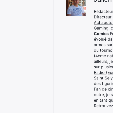
Rédacteur 
Directeur
Actu auto
Gaming, 
Comics
Fo
évolué dan
armes sur
du tourno
(4ème nat
ailleurs, 
sur plusi
Radio (Eu
Saint Sei
des figur
Fan de cin
outre, je 
en tant q
Retrouve