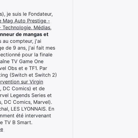
), je suis le Fondateur,
e Mag Auto Prestige -
 Technologie, Médias,
onneur de mangas et
 au compteur, j'ai
 de 9 ans, j'ai fait mes
ctionné pour la finale
chaîne TV Game One
el Obs et e TF1. Par
oxing (Switch et Switch 2)
rvention sur Virgin
l, DC Comics) et de
rvel Legends Series et
s, DC Comics, Marvel).
archal, LES LYONNAIS. En
cemment été intervenant
ne TV B Smart.
be