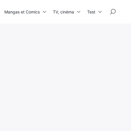
×
Mangas et Comics
TV, cinéma
Test