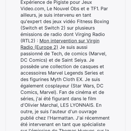
Expérience de Pigiste pour Jeux
Video.com, Le Nouvel Obs et e TF1. Par
ailleurs, je suis intervenu en tant
qu'expert des jeux vidéo Fitness Boxing
(Switch et Switch 2) sur plusieurs
émissions de radio dont Virging Radio
(RTL2) :
Mon intervention sur Virgin
Radio (Europe 2)
Je suis aussi
passionné de Tech, de comics (Marvel,
DC Comics) et de Saint Seiya. Je
possède une collection de casques et
accessoires Marvel Legends Series et
des figurines Myth Cloth EX. Je suis
également cosplayeur (Star Wars, DC
Comics, Marvel). Fan de cinéma et de
séries, j'ai été figurant dans le film
d'Olivier Marchal, LES LYONNAIS. En
outre, je suis l'auteur d'un ouvrage
Rechercher
publié chez l'Harmattan. J'ai récemment
:
été intervenant en tant que spécialiste
sur l'émission de Thomas Hugues, sur la