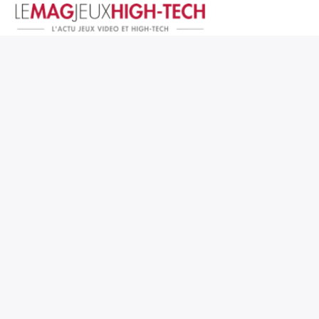
Jeux Vidéo
PC et Hardware
Smartphone et Tablettes
High-Tech
Mangas et Comics
TV, cinéma
Test