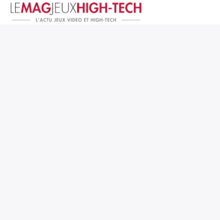
Jeux Vidéo
PC et Hardware
Smartphone et Tablettes
High-Tech
Mangas et Comics
TV, cinéma
Test