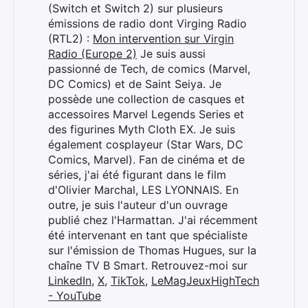
(Switch et Switch 2) sur plusieurs
émissions de radio dont Virging Radio
(RTL2) :
Mon intervention sur Virgin
Radio (Europe 2)
Je suis aussi
passionné de Tech, de comics (Marvel,
DC Comics) et de Saint Seiya. Je
possède une collection de casques et
accessoires Marvel Legends Series et
des figurines Myth Cloth EX. Je suis
également cosplayeur (Star Wars, DC
Comics, Marvel). Fan de cinéma et de
séries, j'ai été figurant dans le film
d'Olivier Marchal, LES LYONNAIS. En
outre, je suis l'auteur d'un ouvrage
publié chez l'Harmattan. J'ai récemment
été intervenant en tant que spécialiste
sur l'émission de Thomas Hugues, sur la
chaîne TV B Smart. Retrouvez-moi sur
LinkedIn
,
X
,
TikTok
,
LeMagJeuxHighTech
- YouTube