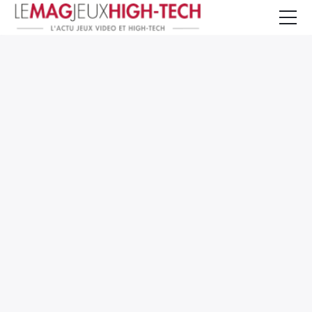
Jeux Vidéo
PC et Hardware
Smartphone et Tablettes
High-Tech
Mangas et Comics
TV, cinéma
Test