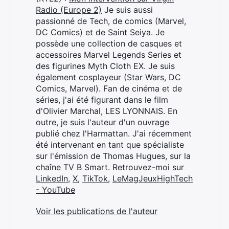
Radio (Europe 2)
Je suis aussi
passionné de Tech, de comics (Marvel,
DC Comics) et de Saint Seiya. Je
possède une collection de casques et
accessoires Marvel Legends Series et
des figurines Myth Cloth EX. Je suis
également cosplayeur (Star Wars, DC
Comics, Marvel). Fan de cinéma et de
séries, j'ai été figurant dans le film
d'Olivier Marchal, LES LYONNAIS. En
outre, je suis l'auteur d'un ouvrage
publié chez l'Harmattan. J'ai récemment
été intervenant en tant que spécialiste
sur l'émission de Thomas Hugues, sur la
chaîne TV B Smart. Retrouvez-moi sur
LinkedIn
,
X
,
TikTok
,
LeMagJeuxHighTech
- YouTube
Voir les publications de l'auteur