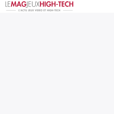
Jeux Vidéo
PC et Hardware
Smartphone et Tablettes
High-Tech
Mangas et Comics
TV, cinéma
Test