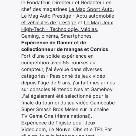
le Fondateur, Directeur et Rédacteur en
×
chef des magazines
Le Mag Sport Auto
,
Le Mag Auto Prestige - Actu automobile
et véhicules de prestige
et
Le Mag Jeux
High-Tech - Technologie, Médias,
Gaming, cinéma, Smartphones
.
Rechercher
Expérience de Gamer et de
:
collectionneur de mangas et Comics
Fort d'une solide expérience en
compétition avec 55 courses au
compteur, j'ai évolué dans diverses
catégories : Passionné de jeux vidéo
depuis l'âge de 9 ans, j'ai fait mes armes
sur consoles Nintendo Nes et Gameboy.
J'ai également été sélectionné pour la
finale du tournoi du jeu vidéo Gamecube
Super Smash Bros Melee sur la chaîne
TV Game One (4ème national).
Expérience de Pigiste pour Jeux
Video.com, Le Nouvel Obs et e TF1. Par
ailleurs, je suis intervenu en tant