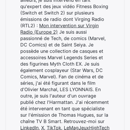
qu'expert des jeux vidéo Fitness Boxing
(Switch et Switch 2) sur plusieurs
émissions de radio dont Virging Radio
(RTL2) :
Mon intervention sur Virgin
Radio (Europe 2)
Je suis aussi
passionné de Tech, de comics (Marvel,
DC Comics) et de Saint Seiya. Je
possède une collection de casques et
accessoires Marvel Legends Series et
des figurines Myth Cloth EX. Je suis
également cosplayeur (Star Wars, DC
Comics, Marvel). Fan de cinéma et de
séries, j'ai été figurant dans le film
d'Olivier Marchal, LES LYONNAIS. En
outre, je suis l'auteur d'un ouvrage
publié chez l'Harmattan. J'ai récemment
été intervenant en tant que spécialiste
sur l'émission de Thomas Hugues, sur la
chaîne TV B Smart. Retrouvez-moi sur
LinkedIn
,
X
,
TikTok
,
LeMagJeuxHighTech