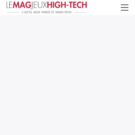
Jeux Vidéo
PC et Hardware
Smartphone et Tablettes
High-Tech
Mangas et Comics
TV, cinéma
Test