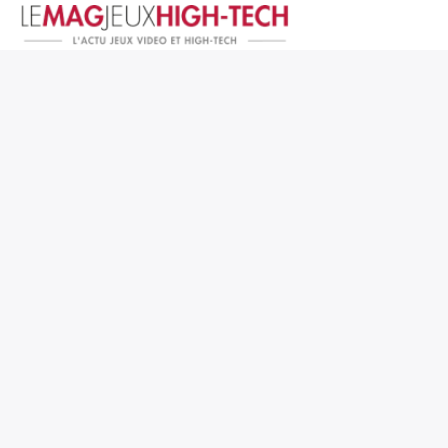
Jeux Vidéo
PC et Hardware
Smartphone et Tablettes
High-Tech
Mangas et Comics
TV, cinéma
Test