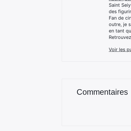
Saint Sei
des figur
Fan de cin
outre, je 
en tant q
Retrouve
Voir les p
Commentaires