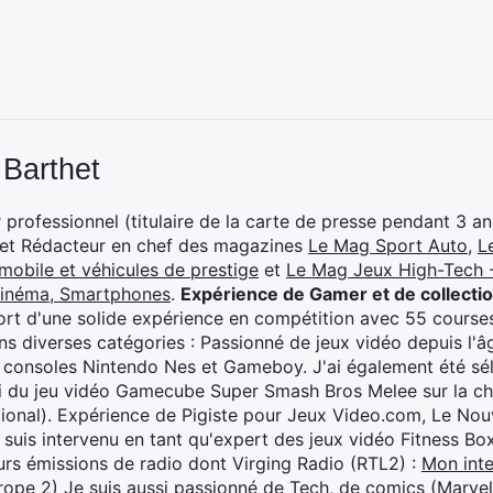
 Barthet
professionnel (titulaire de la carte de presse pendant 3 ans
 et Rédacteur en chef des magazines
Le Mag Sport Auto
,
L
mobile et véhicules de prestige
et
Le Mag Jeux High-Tech -
cinéma, Smartphones
.
Expérience de Gamer et de collecti
rt d'une solide expérience en compétition avec 55 courses
s diverses catégories : Passionné de jeux vidéo depuis l'âge
 consoles Nintendo Nes et Gameboy. J'ai également été séle
i du jeu vidéo Gamecube Super Smash Bros Melee sur la 
ional). Expérience de Pigiste pour Jeux Video.com, Le Nouv
je suis intervenu en tant qu'expert des jeux vidéo Fitness B
eurs émissions de radio dont Virging Radio (RTL2) :
Mon inte
rope 2)
Je suis aussi passionné de Tech, de comics (Marve