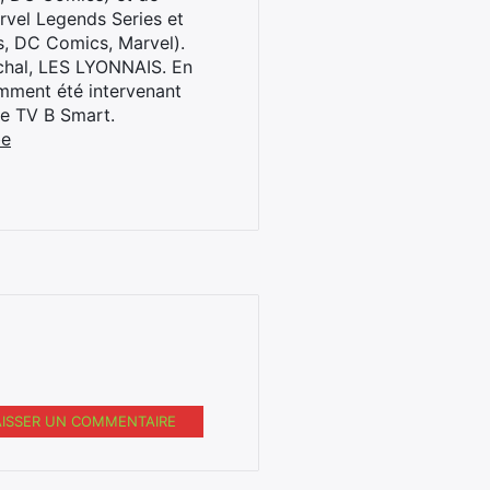
rvel Legends Series et
s, DC Comics, Marvel).
archal, LES LYONNAIS. En
cemment été intervenant
ne TV B Smart.
be
AISSER UN COMMENTAIRE