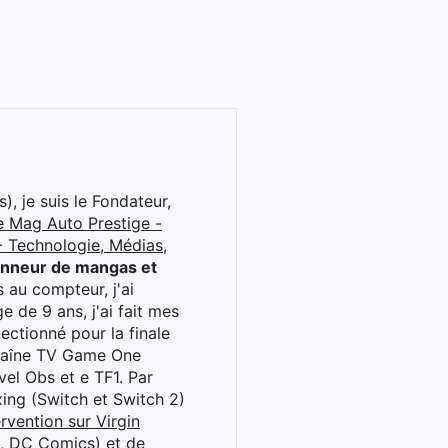
), je suis le Fondateur,
e Mag Auto Prestige -
 Technologie, Médias,
onneur de mangas et
 au compteur, j'ai
 de 9 ans, j'ai fait mes
ctionné pour la finale
chaîne TV Game One
el Obs et e TF1. Par
oxing (Switch et Switch 2)
rvention sur Virgin
l, DC Comics) et de