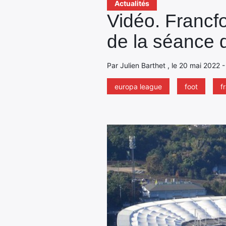
Actualités
Vidéo. Francf
de la séance d
Par Julien Barthet , le 20 mai 2022 -
europa league
foot
f