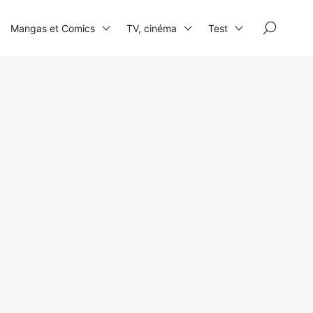
×
Mangas et Comics
TV, cinéma
Test