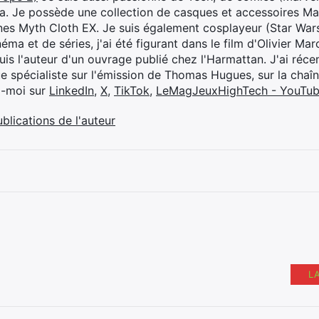
ya. Je possède une collection de casques et accessoires Ma
ines Myth Cloth EX. Je suis également cosplayeur (Star War
éma et de séries, j'ai été figurant dans le film d'Olivier M
suis l'auteur d'un ouvrage publié chez l'Harmattan. J'ai ré
ue spécialiste sur l'émission de Thomas Hugues, sur la chaî
z-moi sur
LinkedIn
,
X
,
TikTok
,
LeMagJeuxHighTech - YouTu
ublications de l'auteur
L