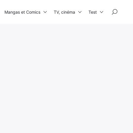
×
Mangas et Comics
TV, cinéma
Test