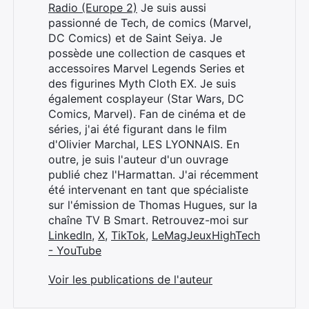
Radio (Europe 2)
Je suis aussi
passionné de Tech, de comics (Marvel,
DC Comics) et de Saint Seiya. Je
possède une collection de casques et
accessoires Marvel Legends Series et
des figurines Myth Cloth EX. Je suis
également cosplayeur (Star Wars, DC
Comics, Marvel). Fan de cinéma et de
séries, j'ai été figurant dans le film
d'Olivier Marchal, LES LYONNAIS. En
outre, je suis l'auteur d'un ouvrage
publié chez l'Harmattan. J'ai récemment
été intervenant en tant que spécialiste
sur l'émission de Thomas Hugues, sur la
chaîne TV B Smart. Retrouvez-moi sur
LinkedIn
,
X
,
TikTok
,
LeMagJeuxHighTech
- YouTube
Voir les publications de l'auteur