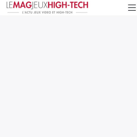
Jeux Vidéo
PC et Hardware
Smartphone et Tablettes
High-Tech
Mangas et Comics
TV, cinéma
Test