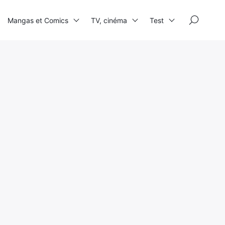
×
Mangas et Comics
TV, cinéma
Test