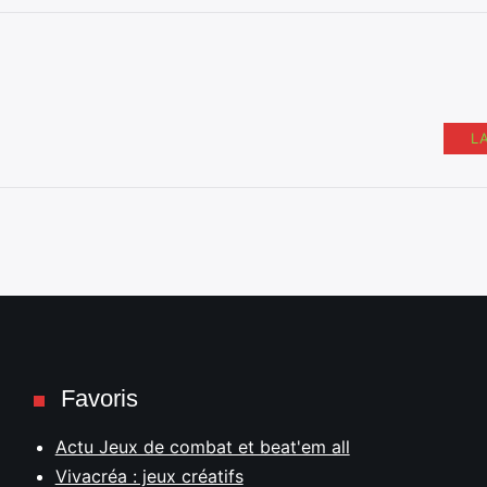
L
Favoris
Actu Jeux de combat et beat'em all
Vivacréa : jeux créatifs