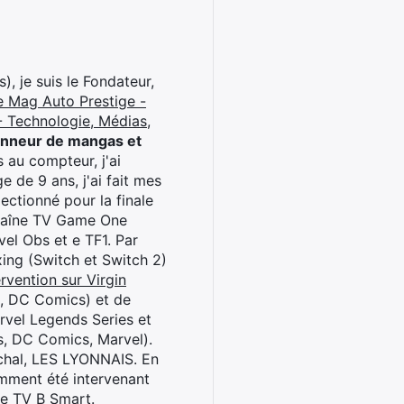
), je suis le Fondateur,
e Mag Auto Prestige -
 Technologie, Médias,
onneur de mangas et
 au compteur, j'ai
 de 9 ans, j'ai fait mes
ctionné pour la finale
chaîne TV Game One
el Obs et e TF1. Par
oxing (Switch et Switch 2)
rvention sur Virgin
l, DC Comics) et de
rvel Legends Series et
s, DC Comics, Marvel).
archal, LES LYONNAIS. En
cemment été intervenant
ne TV B Smart.