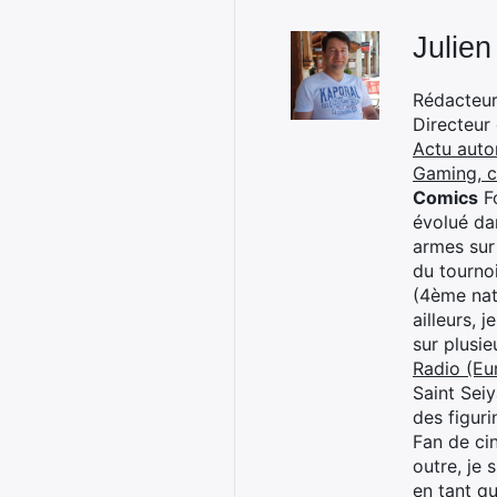
Julien
Rédacteur 
Directeur
Actu auto
Gaming, 
Comics
Fo
évolué dan
armes sur
du tourno
(4ème nat
ailleurs, 
sur plusi
Radio (Eu
Saint Sei
des figur
Fan de cin
outre, je 
en tant q