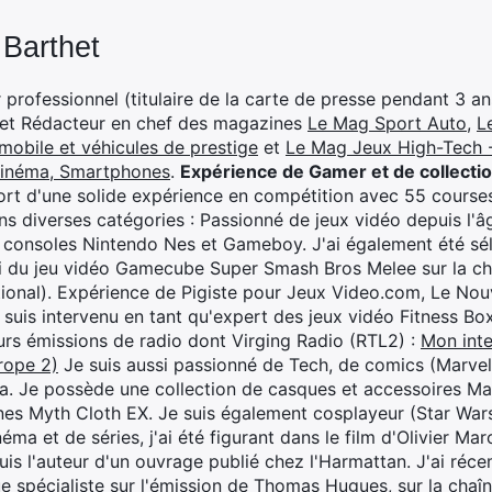
 Barthet
professionnel (titulaire de la carte de presse pendant 3 ans
 et Rédacteur en chef des magazines
Le Mag Sport Auto
,
L
mobile et véhicules de prestige
et
Le Mag Jeux High-Tech -
cinéma, Smartphones
.
Expérience de Gamer et de collecti
rt d'une solide expérience en compétition avec 55 courses
s diverses catégories : Passionné de jeux vidéo depuis l'âge
 consoles Nintendo Nes et Gameboy. J'ai également été séle
i du jeu vidéo Gamecube Super Smash Bros Melee sur la 
ional). Expérience de Pigiste pour Jeux Video.com, Le Nouv
je suis intervenu en tant qu'expert des jeux vidéo Fitness B
eurs émissions de radio dont Virging Radio (RTL2) :
Mon inte
rope 2)
Je suis aussi passionné de Tech, de comics (Marve
ya. Je possède une collection de casques et accessoires Ma
ines Myth Cloth EX. Je suis également cosplayeur (Star War
éma et de séries, j'ai été figurant dans le film d'Olivier M
suis l'auteur d'un ouvrage publié chez l'Harmattan. J'ai ré
ue spécialiste sur l'émission de Thomas Hugues, sur la chaî