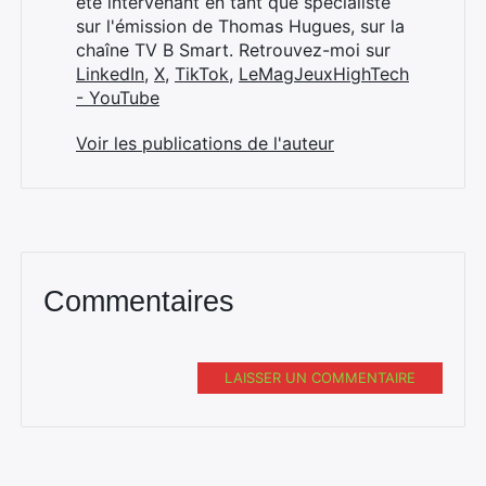
été intervenant en tant que spécialiste
sur l'émission de Thomas Hugues, sur la
chaîne TV B Smart. Retrouvez-moi sur
LinkedIn
,
X
,
TikTok
,
LeMagJeuxHighTech
- YouTube
Voir les publications de l'auteur
Commentaires
LAISSER UN COMMENTAIRE