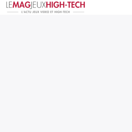
Jeux Vidéo
PC et Hardware
Smartphone et Tablettes
High-Tech
Mangas et Comics
TV, cinéma
Test