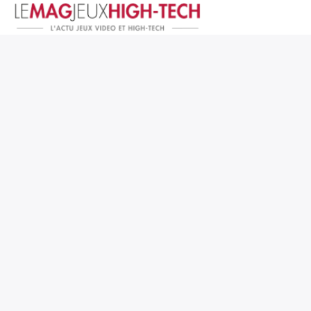
Jeux Vidéo
PC et Hardware
Smartphone et Tablettes
High-Tech
Mangas et Comics
TV, cinéma
Test