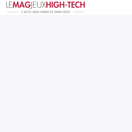
Jeux Vidéo
PC et Hardware
Smartphone et Tablettes
High-Tech
Mangas et Comics
TV, cinéma
Test