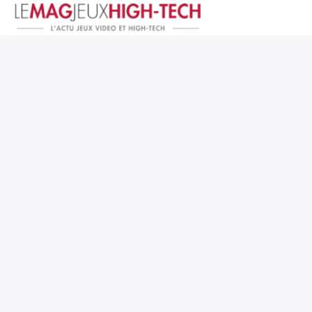
Jeux Vidéo
PC et Hardware
Smartphone et Tablettes
High-Tech
Mangas et Comics
TV, cinéma
Test