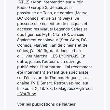
(RTL2) :
Mon intervention sur Virgin
Radio (Europe 2)
Je suis aussi
passionné de Tech, de comics (Marvel,
DC Comics) et de Saint Seiya. Je
possède une collection de casques et
accessoires Marvel Legends Series et
des figurines Myth Cloth EX. Je suis
également cosplayeur (Star Wars, DC
Comics, Marvel). Fan de cinéma et de
séries, j'ai été figurant dans le film
d'Olivier Marchal, LES LYONNAIS. En
outre, je suis l'auteur d'un ouvrage
publié chez l'Harmattan. J'ai récemment
été intervenant en tant que spécialiste
sur l'émission de Thomas Hugues, sur la
chaîne TV B Smart. Retrouvez-moi sur
LinkedIn
,
X
,
TikTok
,
LeMagJeuxHighTech
- YouTube
Voir les publications de l'auteur