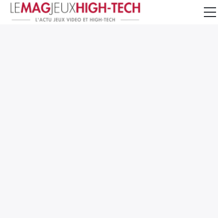
Jeux Vidéo
PC et Hardware
Smartphone et Tablettes
High-Tech
Mangas et Comics
TV, cinéma
Test