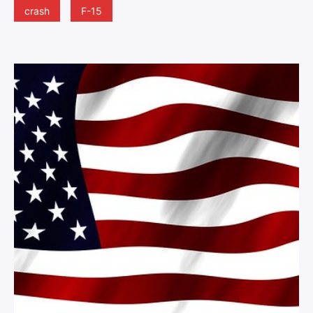
crash
F-15