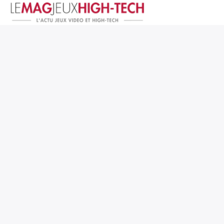
Jeux Vidéo
PC et Hardware
Smartphone et Tablettes
High-Tech
Mangas et Comics
TV, cinéma
Test