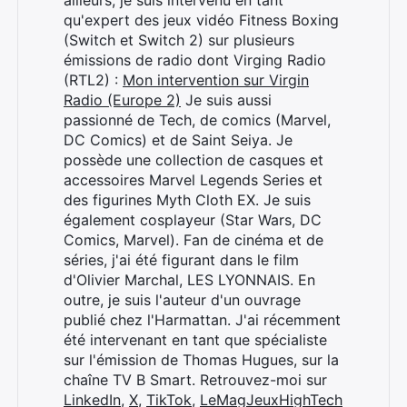
ailleurs, je suis intervenu en tant
qu'expert des jeux vidéo Fitness Boxing
(Switch et Switch 2) sur plusieurs
émissions de radio dont Virging Radio
(RTL2) :
Mon intervention sur Virgin
Radio (Europe 2)
Je suis aussi
passionné de Tech, de comics (Marvel,
DC Comics) et de Saint Seiya. Je
possède une collection de casques et
accessoires Marvel Legends Series et
des figurines Myth Cloth EX. Je suis
également cosplayeur (Star Wars, DC
Comics, Marvel). Fan de cinéma et de
séries, j'ai été figurant dans le film
d'Olivier Marchal, LES LYONNAIS. En
outre, je suis l'auteur d'un ouvrage
publié chez l'Harmattan. J'ai récemment
été intervenant en tant que spécialiste
sur l'émission de Thomas Hugues, sur la
chaîne TV B Smart. Retrouvez-moi sur
LinkedIn
,
X
,
TikTok
,
LeMagJeuxHighTech