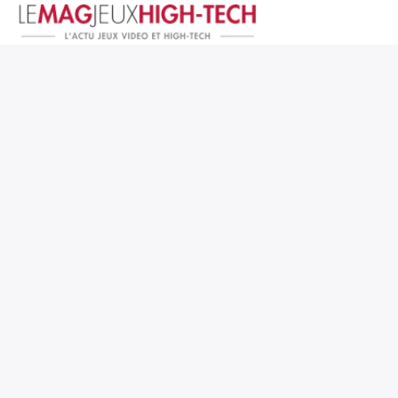
Jeux Vidéo
PC et Hardware
Smartphone et Tablettes
High-Tech
Mangas et Comics
TV, cinéma
Test