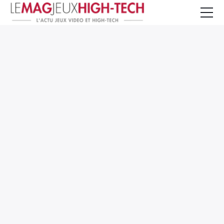
Jeux Vidéo
PC et Hardware
Smartphone et Tablettes
High-Tech
Mangas et Comics
TV, cinéma
Test