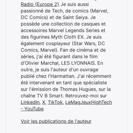
Radio (Europe 2)
Je suis aussi
passionné de Tech, de comics (Marvel,
DC Comics) et de Saint Seiya. Je
possède une collection de casques et
accessoires Marvel Legends Series et
des figurines Myth Cloth EX. Je suis
également cosplayeur (Star Wars, DC
Comics, Marvel). Fan de cinéma et de
séries, j'ai été figurant dans le film
d'Olivier Marchal, LES LYONNAIS. En
outre, je suis l'auteur d'un ouvrage
publié chez l'Harmattan. J'ai récemment
été intervenant en tant que spécialiste
sur l'émission de Thomas Hugues, sur la
chaîne TV B Smart. Retrouvez-moi sur
LinkedIn
,
X
,
TikTok
,
LeMagJeuxHighTech
- YouTube
Voir les publications de l'auteur