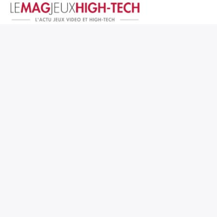
Jeux Vidéo
PC et Hardware
Smartphone et Tablettes
High-Tech
Mangas et Comics
TV, cinéma
Test