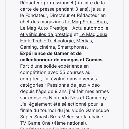
Rédacteur professionnel (titulaire de la
carte de presse pendant 3 ans), je suis
le Fondateur, Directeur et Rédacteur en
chef des magazines
Le Mag Sport Auto
,
Le Mag Auto Prestige - Actu automobile
et véhicules de prestige
et
Le Mag Jeux
High-Tech - Technologie, Médias,
Gaming, cinéma, Smartphones
.
Expérience de Gamer et de
collectionneur de mangas et Comics
Fort d'une solide expérience en
compétition avec 55 courses au
compteur, j'ai évolué dans diverses
catégories : Passionné de jeux vidéo
depuis l'âge de 9 ans, j'ai fait mes armes
sur consoles Nintendo Nes et Gameboy.
J'ai également été sélectionné pour la
finale du tournoi du jeu vidéo Gamecube
Super Smash Bros Melee sur la chaîne
TV Game One (4ème national).