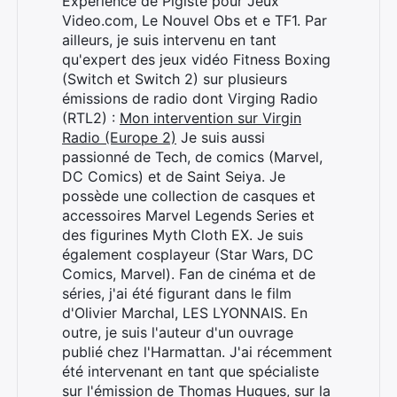
Expérience de Pigiste pour Jeux
Video.com, Le Nouvel Obs et e TF1. Par
ailleurs, je suis intervenu en tant
qu'expert des jeux vidéo Fitness Boxing
(Switch et Switch 2) sur plusieurs
émissions de radio dont Virging Radio
(RTL2) :
Mon intervention sur Virgin
Radio (Europe 2)
Je suis aussi
passionné de Tech, de comics (Marvel,
DC Comics) et de Saint Seiya. Je
possède une collection de casques et
accessoires Marvel Legends Series et
des figurines Myth Cloth EX. Je suis
également cosplayeur (Star Wars, DC
Comics, Marvel). Fan de cinéma et de
séries, j'ai été figurant dans le film
d'Olivier Marchal, LES LYONNAIS. En
outre, je suis l'auteur d'un ouvrage
Rechercher
publié chez l'Harmattan. J'ai récemment
:
été intervenant en tant que spécialiste
sur l'émission de Thomas Hugues, sur la