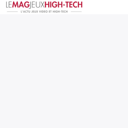
Jeux Vidéo
PC et Hardware
Smartphone et Tablettes
High-Tech
Mangas et Comics
TV, cinéma
Test