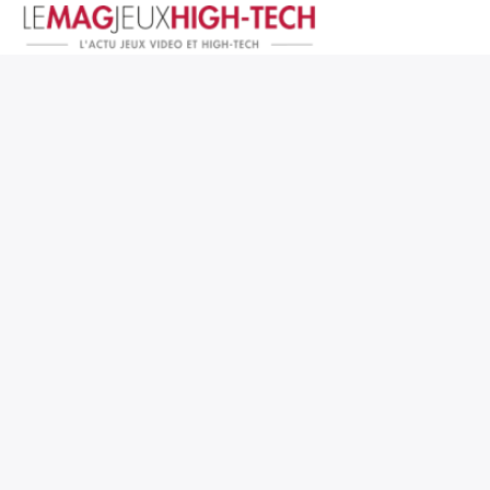
Jeux Vidéo
PC et Hardware
Smartphone et Tablettes
High-Tech
Mangas et Comics
TV, cinéma
Test