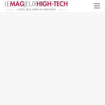
Jeux Vidéo
PC et Hardware
Smartphone et Tablettes
High-Tech
Mangas et Comics
TV, cinéma
Test