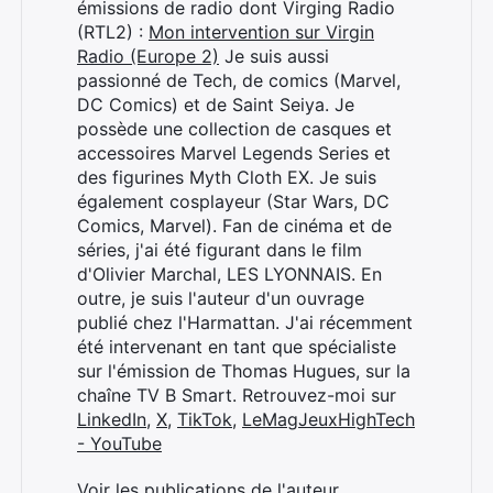
émissions de radio dont Virging Radio
(RTL2) :
Mon intervention sur Virgin
Radio (Europe 2)
Je suis aussi
passionné de Tech, de comics (Marvel,
DC Comics) et de Saint Seiya. Je
possède une collection de casques et
accessoires Marvel Legends Series et
des figurines Myth Cloth EX. Je suis
également cosplayeur (Star Wars, DC
Comics, Marvel). Fan de cinéma et de
séries, j'ai été figurant dans le film
d'Olivier Marchal, LES LYONNAIS. En
outre, je suis l'auteur d'un ouvrage
publié chez l'Harmattan. J'ai récemment
été intervenant en tant que spécialiste
sur l'émission de Thomas Hugues, sur la
chaîne TV B Smart. Retrouvez-moi sur
LinkedIn
,
X
,
TikTok
,
LeMagJeuxHighTech
- YouTube
Voir les publications de l'auteur