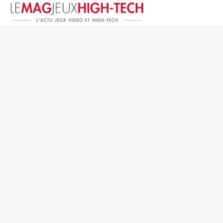
Jeux Vidéo
PC et Hardware
Smartphone et Tablettes
High-Tech
Mangas et Comics
TV, cinéma
Test