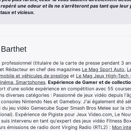
nt repéré une odeur et ils ne s’arrêteront pas tant que leu
taux et vicieux.
 Barthet
professionnel (titulaire de la carte de presse pendant 3 ans
 et Rédacteur en chef des magazines
Le Mag Sport Auto
,
L
mobile et véhicules de prestige
et
Le Mag Jeux High-Tech -
cinéma, Smartphones
.
Expérience de Gamer et de collecti
rt d'une solide expérience en compétition avec 55 courses
s diverses catégories : Passionné de jeux vidéo depuis l'âge
 consoles Nintendo Nes et Gameboy. J'ai également été séle
i du jeu vidéo Gamecube Super Smash Bros Melee sur la 
ional). Expérience de Pigiste pour Jeux Video.com, Le Nouv
je suis intervenu en tant qu'expert des jeux vidéo Fitness B
eurs émissions de radio dont Virging Radio (RTL2) :
Mon inte