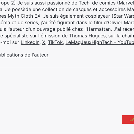
rope 2)
Je suis aussi passionné de Tech, de comics (Marve
ya. Je possède une collection de casques et accessoires Ma
ines Myth Cloth EX. Je suis également cosplayeur (Star War
éma et de séries, j'ai été figurant dans le film d'Olivier M
suis l'auteur d'un ouvrage publié chez l'Harmattan. J'ai ré
ue spécialiste sur l'émission de Thomas Hugues, sur la chaî
z-moi sur
LinkedIn
,
X
,
TikTok
,
LeMagJeuxHighTech - YouTu
ublications de l'auteur
L