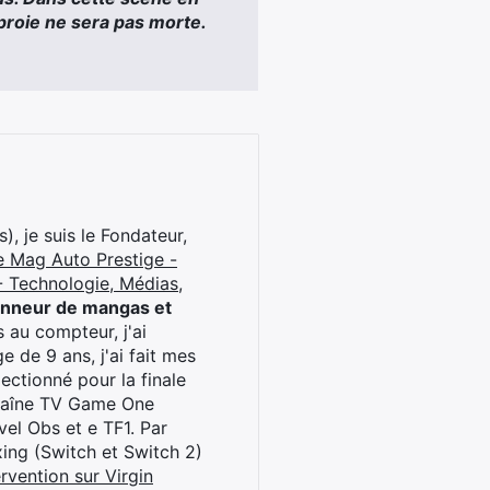
r proie ne sera pas morte.
), je suis le Fondateur,
e Mag Auto Prestige -
 Technologie, Médias,
onneur de mangas et
 au compteur, j'ai
 de 9 ans, j'ai fait mes
ctionné pour la finale
chaîne TV Game One
el Obs et e TF1. Par
oxing (Switch et Switch 2)
rvention sur Virgin