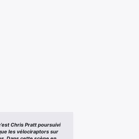
’est Chris Pratt poursuivi
 que les vélociraptors sur
us. Dans cette scène en