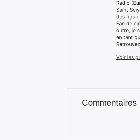
Radio (Eu
Saint Sei
des figur
Fan de cin
outre, je 
en tant q
Retrouve
Voir les p
Commentaires