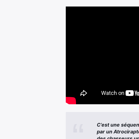
C’est une séquenc
par un Atrocirapto
des chasseurs un