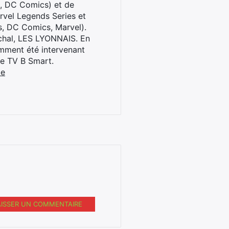
l, DC Comics) et de
rvel Legends Series et
s, DC Comics, Marvel).
archal, LES LYONNAIS. En
cemment été intervenant
ne TV B Smart.
be
AISSER UN COMMENTAIRE