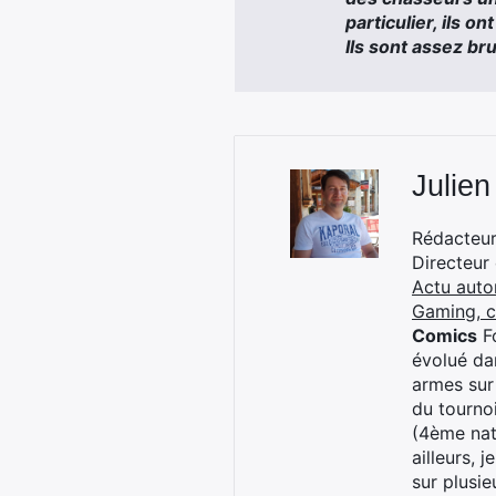
particulier, ils o
Ils sont assez bru
Julien
Rédacteur 
Directeur
Actu auto
Gaming, 
Comics
Fo
évolué dan
armes sur
du tourno
(4ème nat
ailleurs, 
sur plusi