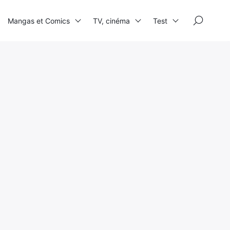
×
Mangas et Comics
TV, cinéma
Test