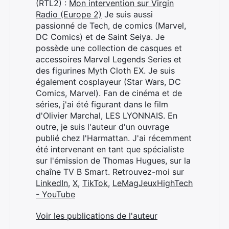
(RTL2) :
Mon intervention sur Virgin
Radio (Europe 2)
Je suis aussi
passionné de Tech, de comics (Marvel,
DC Comics) et de Saint Seiya. Je
possède une collection de casques et
accessoires Marvel Legends Series et
des figurines Myth Cloth EX. Je suis
également cosplayeur (Star Wars, DC
Comics, Marvel). Fan de cinéma et de
séries, j'ai été figurant dans le film
d'Olivier Marchal, LES LYONNAIS. En
outre, je suis l'auteur d'un ouvrage
publié chez l'Harmattan. J'ai récemment
été intervenant en tant que spécialiste
sur l'émission de Thomas Hugues, sur la
chaîne TV B Smart. Retrouvez-moi sur
LinkedIn
,
X
,
TikTok
,
LeMagJeuxHighTech
- YouTube
Voir les publications de l'auteur