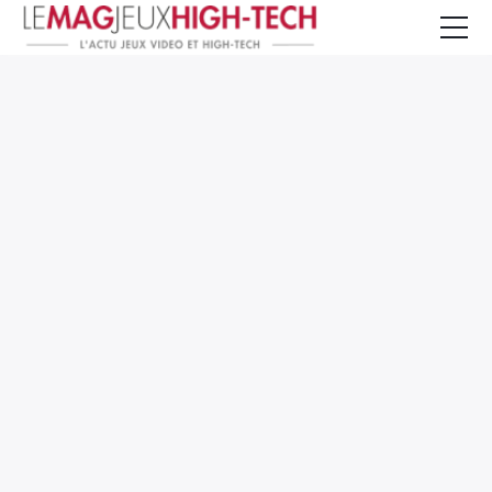
Jeux Vidéo
PC et Hardware
Smartphone et Tablettes
High-Tech
Mangas et Comics
TV, cinéma
Test