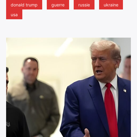
donald trump
guerre
russie
ukraine
usa