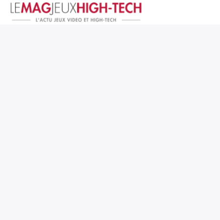
Jeux Vidéo
PC et Hardware
Smartphone et Tablettes
High-Tech
Mangas et Comics
TV, cinéma
Test