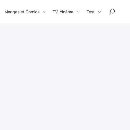
×
Mangas et Comics
TV, cinéma
Test