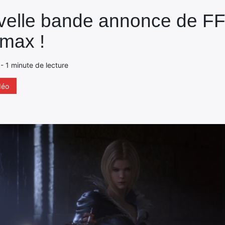
velle bande annonce de FFX
 max !
 - 1 minute de lecture
déo