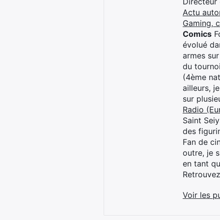
Directeur
Actu auto
Gaming, 
Comics
Fo
évolué dan
armes sur
du tourno
(4ème nat
ailleurs, 
sur plusi
Radio (Eu
Saint Sei
des figur
Fan de cin
outre, je 
en tant q
Retrouve
Voir les p