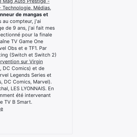
e Mag Auto Prestige -
 Technologie, Médias,
onneur de mangas et
 au compteur, j'ai
 de 9 ans, j'ai fait mes
ctionné pour la finale
chaîne TV Game One
el Obs et e TF1. Par
oxing (Switch et Switch 2)
rvention sur Virgin
l, DC Comics) et de
rvel Legends Series et
s, DC Comics, Marvel).
archal, LES LYONNAIS. En
cemment été intervenant
ne TV B Smart.
be