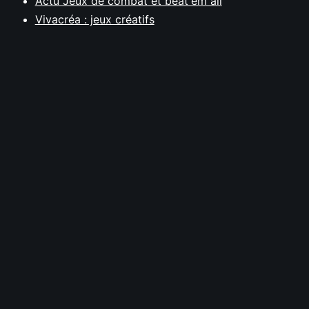
Actu Jeux de combat et beat'em all
Vivacréa : jeux créatifs