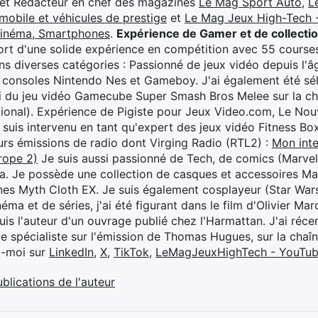
 et Rédacteur en chef des magazines
Le Mag Sport Auto
,
L
mobile et véhicules de prestige
et
Le Mag Jeux High-Tech -
cinéma, Smartphones
.
Expérience de Gamer et de collecti
rt d'une solide expérience en compétition avec 55 courses
s diverses catégories : Passionné de jeux vidéo depuis l'âge
 consoles Nintendo Nes et Gameboy. J'ai également été séle
i du jeu vidéo Gamecube Super Smash Bros Melee sur la 
ional). Expérience de Pigiste pour Jeux Video.com, Le Nouv
je suis intervenu en tant qu'expert des jeux vidéo Fitness B
eurs émissions de radio dont Virging Radio (RTL2) :
Mon inte
rope 2)
Je suis aussi passionné de Tech, de comics (Marve
ya. Je possède une collection de casques et accessoires Ma
ines Myth Cloth EX. Je suis également cosplayeur (Star War
éma et de séries, j'ai été figurant dans le film d'Olivier M
suis l'auteur d'un ouvrage publié chez l'Harmattan. J'ai ré
ue spécialiste sur l'émission de Thomas Hugues, sur la chaî
z-moi sur
LinkedIn
,
X
,
TikTok
,
LeMagJeuxHighTech - YouTu
ublications de l'auteur