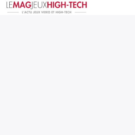
Jeux Vidéo
PC et Hardware
Smartphone et Tablettes
High-Tech
Mangas et Comics
TV, cinéma
Test