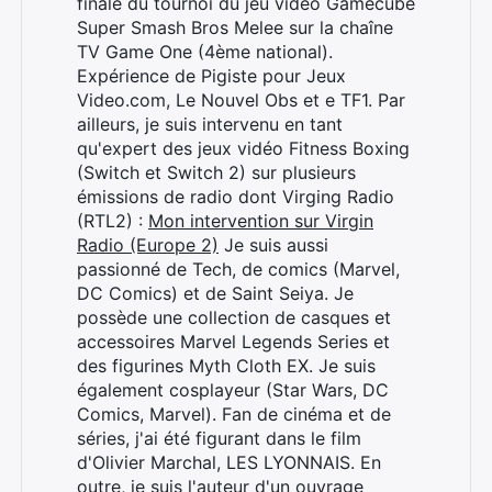
finale du tournoi du jeu vidéo Gamecube
Super Smash Bros Melee sur la chaîne
TV Game One (4ème national).
Expérience de Pigiste pour Jeux
Video.com, Le Nouvel Obs et e TF1. Par
ailleurs, je suis intervenu en tant
qu'expert des jeux vidéo Fitness Boxing
(Switch et Switch 2) sur plusieurs
émissions de radio dont Virging Radio
(RTL2) :
Mon intervention sur Virgin
Radio (Europe 2)
Je suis aussi
passionné de Tech, de comics (Marvel,
DC Comics) et de Saint Seiya. Je
possède une collection de casques et
accessoires Marvel Legends Series et
des figurines Myth Cloth EX. Je suis
également cosplayeur (Star Wars, DC
Comics, Marvel). Fan de cinéma et de
séries, j'ai été figurant dans le film
d'Olivier Marchal, LES LYONNAIS. En
Rechercher
outre, je suis l'auteur d'un ouvrage
: