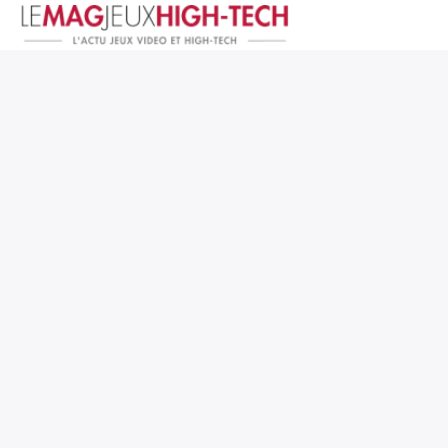
Jeux Vidéo
PC et Hardware
Smartphone et Tablettes
High-Tech
Mangas et Comics
TV, cinéma
Test